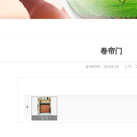
卷帘门
发布时间：26-04-20
人气：
1
/ 1