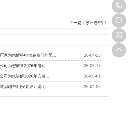
1
下一篇：
苏州卷帘门
厂家为您解答电动卷帘门的配...
26-04-23
司为您解答2026年电动...
26-05-18
司为您讲解2026年安装...
26-06-01
苏州电动卷帘门安装设计说明
26-04-25