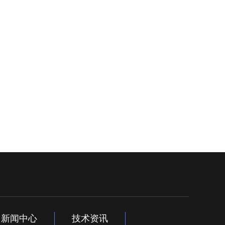
新闻中心
技术资讯