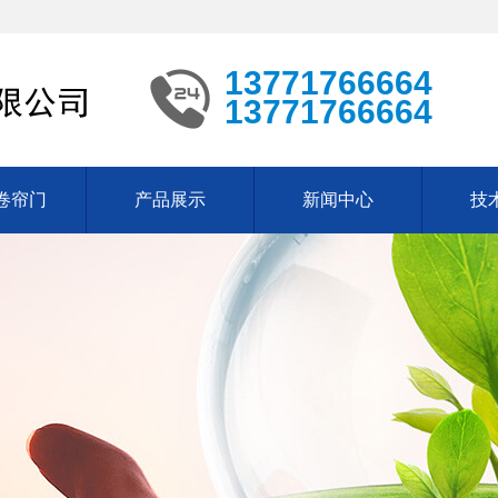
13771766664
13771766664
卷帘门
产品展示
新闻中心
技