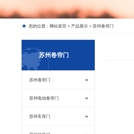
您的位置：
网站首页
>
产品展示
>
苏州卷帘门
苏州卷帘门
苏州卷帘门
苏州电动卷帘门
苏州车库门