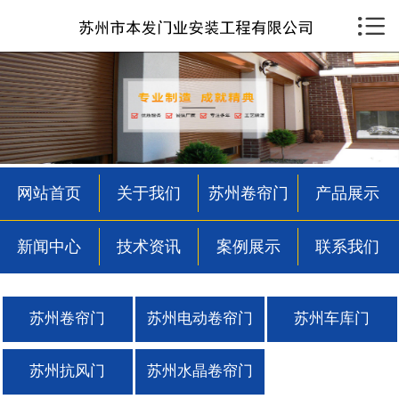

首页

关于我们
苏州卷帘门
产品展示
网站首页
关于我们
苏州卷帘门
产品展示
新闻中心
新闻中心
技术资讯
案例展示
联系我们
技术资讯
案例展示
苏州卷帘门
苏州电动卷帘门
苏州车库门
联系我们
苏州抗风门
苏州水晶卷帘门