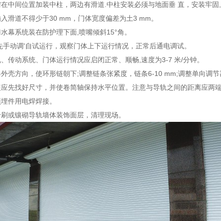
在中间位置加装中柱，两边有滑道.中柱安装必须与地面垂 直，安装牢固
入滑道不得少于30 mm，门体宽度偏差为土3 mm。
水幕系统装在防护理下面,喷嘴倾斜15°角。
先手动调'自试运行，观察门体上下运行情况，正常后通电调试。
、传动系统、门体运行情况应启闭正常、顺畅,速度为3-7 米/分钟。
外壳方向，使环形链朝下;调整链条张紧度，链条6-10 mm;调整单向调
应先找好尺寸，并使卷简轴保持水平位置。注意与导轨之间的距离应两端
预埋件用电焊焊接。
粉刷或镶砌导轨墙体装饰面层，清理现场。