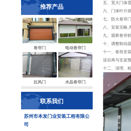
五、宽大门体需
推荐产品
六、门体叶片插
七、防火卷帘门
八、安装完略,
九、观察卷帘机
十、调整制动器
卷帘门
电动卷帘门
十一、卷筒安装
误后再与支架
十二、清理、
抗风门
水晶卷帘门
联系我们
苏州市本发门业安装工程有限公
司