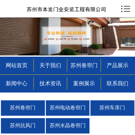

首页

关于我们
苏州卷帘门
产品展示
网站首页
关于我们
苏州卷帘门
产品展示
新闻中心
新闻中心
技术资讯
案例展示
联系我们
技术资讯
案例展示
苏州卷帘门
苏州电动卷帘门
苏州车库门
联系我们
苏州抗风门
苏州水晶卷帘门